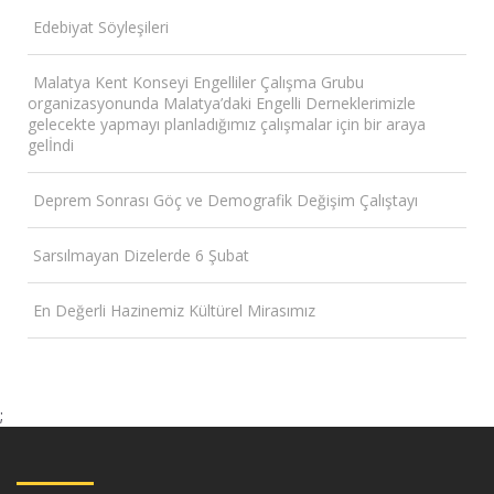
Edebiyat Söyleşileri
Malatya Kent Konseyi Engelliler Çalışma Grubu
organizasyonunda Malatya’daki Engelli Derneklerimizle
gelecekte yapmayı planladığımız çalışmalar için bir araya
gelİndi
Deprem Sonrası Göç ve Demografik Değişim Çalıştayı
Sarsılmayan Dizelerde 6 Şubat
En Değerli Hazinemiz Kültürel Mirasımız
;