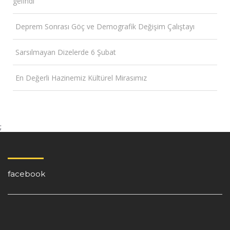
gelİndi
Deprem Sonrası Göç ve Demografik Değişim Çalıştayı
Sarsılmayan Dizelerde 6 Şubat
En Değerli Hazinemiz Kültürel Mirasımız
;
facebook