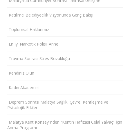
Malatya’da Cumhuriyet Sonrası Tarımsal Gelişme
Katılımcı Belediyecilik Vizyonunda Genç Bakış
Toplumsal Haklarımız
En İyi Narkotik Polisi; Anne
Travma Sonrası Stres Bozukluğu
Kendiniz Olun
Kadın Akademisi
Deprem Sonrası Malatya Sağlık, Çevre, Kentleşme ve
Psikolojik Etkiler
Malatya Kent Konseyi’nden “Kentin Hafızası Celal Yalvaç” İçin
Anma Programı